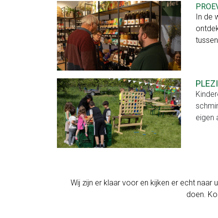
PROEV
Huisgemaakte
In de 
gerechten
ontdek
tussen
Voor
bedrijven
PLEZ
Geschenkmanden
Kinder
Relatiegeschenken
schmin
eigen a
Zaalverhuur
Vergaderen
en
Wij zijn er klaar voor en kijken er echt naar
recepties
doen. Kom
Feest