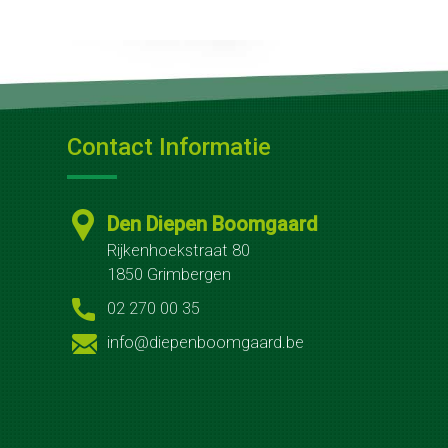
Koffietafels
Catering
Groenonderhoud
Openbare
Contact Informatie
ruimten
Bedrijfsterreinen
Den Diepen Boomgaard
Bij
Rijkenhoekstraat 80
1850 Grimbergen
jou
02 270 00 35
thuis
info@diepenboomgaard.be
Winterwerk