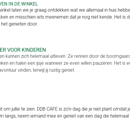
EN IN DE WINKEL
winkel laten we je graag ontdekken wat we allemaal in huis hebb
ken en misschien iets meenemen dat je nog niet kende. Het is d
 het genieten door.
IER VOOR KINDEREN
en kunnen zich helemaal uitleven. Ze rennen door de boomgaard, 
ken en halen een ijsje wanneer ze even willen pauzeren. Het is e
vontuur vinden, terwijl jij rustig geniet.
 uit om jullie te zien. DDB CAFE is zo’n dag die je niet plant omda
 langs, neem iemand mee en geniet van een dag die helemaal dra