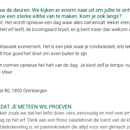
 de deuren. We kijken er enorm naar uit om jullie te ont
ieuw een sterke editie van te maken. Kom je ook langs?
t. Het wordt opnieuw een dag waar alles samenvalt: lekker eten, f
et erf leeft, de boomgaard bruist, en jij bent meer dan welkom
lassiek evenement. Het is een plek waar je rondwandelt, iets le
lt hoe goed het doet om even buiten te zijn.
ormen opnieuw het hart van de dag. Je kiest zelf je tempo: rus
 sfeer.
at 80, 1850 Grimbergen
 DAT JE METEEN WIL PROEVEN
en zoals we dat het liefst doen: vers, eenvoudig en met veel sm
ag op het erf. Denk aan een frisse saladebowl die barst van de k
bliekslieveling is, en pannenkoeken die altijd voor een glimlach z