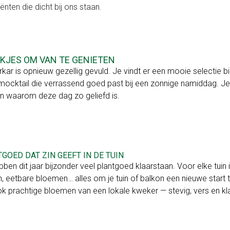
iënten die dicht bij ons staan.
KJES OM VAN TE GENIETEN
rkar is opnieuw gezellig gevuld. Je vindt er een mooie selectie bi
mocktail die verrassend goed past bij een zonnige namiddag. Je
 waarom deze dag zo geliefd is.
GOED DAT ZIN GEEFT IN DE TUIN
ben dit jaar bijzonder veel plantgoed klaarstaan. Voor elke tuin i
n, eetbare bloemen… alles om je tuin of balkon een nieuwe start 
k prachtige bloemen van een lokale kweker — stevig, vers en klaa