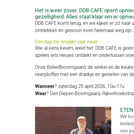
en
Het is weer zover: DDB CAFE opent opnieuw
gezelligheid. Alles staat klaar om er opn
workshops
DDB CAFE komt terug, en we kijken er zó naar ui
ontdekken en gewoon even helemaal weg zijn. H
Feest
Een dag die smaakt naar meer
op
Wie al eens kwam, weet het: DDB CAFE is geen k
spelen, iets nieuws ontdekt en ondertussen voe
ons
Onze Beleefboomgaard, de winkel en de keuken v
erf
neerploffen met een drankje en genieten van de
Voor
Wanneer
? zaterdag 25 april 2026, 10u-17u
kinderen
Waar
? Den Diepen Boomgaard, Rijkenhoekstra
Heerlijk
ETEN
We kok
van
lented
bij
een pu