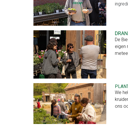
ingred
ons
Fruit
op
DRAN
De Bie
het
eigen 
werk
meteen
Fruit
op
PLANT
school
We heb
Zelfoogst
kruide
ons oo
Groenteabonnement
Fruitabonnement