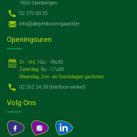
Koffietafels
1850 Grimbergen
02 270 00 35
Catering
info@diepenboomgaard.be
Groenonderhoud
Openingsuren
Openbare
ruimten
Di - Vrij:
10u - 18u30
Bedrijfsterreinen
Zaterdag:
9u - 17u30
Bij
Maandag, Zon- en feestdagen gesloten
02 262 24 28 (telefoon winkel)
jou
thuis
Volg Ons
Winterwerk