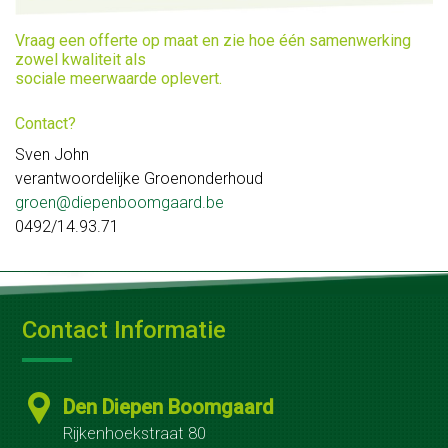
Huisgemaakte
Vraag een offerte op maat en zie hoe één samenwerking
gerechten
zowel kwaliteit als
sociale meerwaarde oplevert.
Voor
Contact?
bedrijven
Sven John
Geschenkmanden
verantwoordelijke Groenonderhoud
groen@diepenboomgaard.be
Relatiegeschenken
0492/14.93.71
Zaalverhuur
Vergaderen
Contact Informatie
en
recepties
Den Diepen Boomgaard
Feest
Rijkenhoekstraat 80