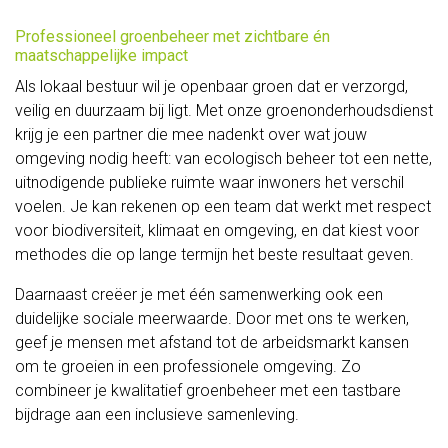
en
Professioneel groenbeheer met zichtbare én
maatschappelijke impact
workshops
Als lokaal bestuur wil je openbaar groen dat er verzorgd,
veilig en duurzaam bij ligt. Met onze groenonderhoudsdienst
Feest
krijg je een partner die mee nadenkt over wat jouw
op
omgeving nodig heeft: van ecologisch beheer tot een nette,
uitnodigende publieke ruimte waar inwoners het verschil
ons
voelen. Je kan rekenen op een team dat werkt met respect
voor biodiversiteit, klimaat en omgeving, en dat kiest voor
erf
methodes die op lange termijn het beste resultaat geven.
Voor
Daarnaast creëer je met één samenwerking ook een
kinderen
duidelijke sociale meerwaarde. Door met ons te werken,
geef je mensen met afstand tot de arbeidsmarkt kansen
Heerlijk
om te groeien in een professionele omgeving. Zo
combineer je kwalitatief groenbeheer met een tastbare
van
bijdrage aan een inclusieve samenleving.
bij